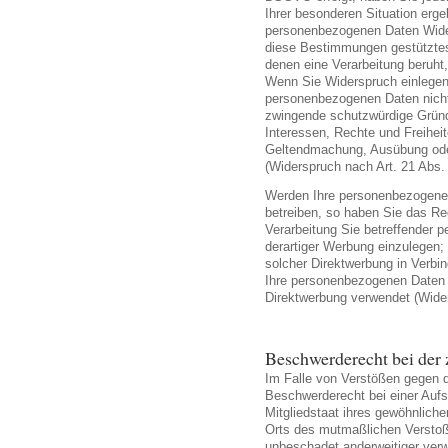
Ihrer besonderen Situation erge
personenbezogenen Daten Widers
diese Bestimmungen gestütztes 
denen eine Verarbeitung beruht
Wenn Sie Widerspruch einlegen,
personenbezogenen Daten nicht 
zwingende schutzwürdige Gründe
Interessen, Rechte und Freiheit
Geltendmachung, Ausübung ode
(Widerspruch nach Art. 21 Abs
Werden Ihre personenbezogenen
betreiben, so haben Sie das Re
Verarbeitung Sie betreffender
derartiger Werbung einzulegen; d
solcher Direktwerbung in Verbi
Ihre personenbezogenen Daten
Direktwerbung verwendet (Wide
Beschwerderecht bei der 
Im Falle von Verstößen gegen 
Beschwerderecht bei einer Auf
Mitgliedstaat ihres gewöhnliche
Orts des mutmaßlichen Versto
unbeschadet anderweitiger verwa