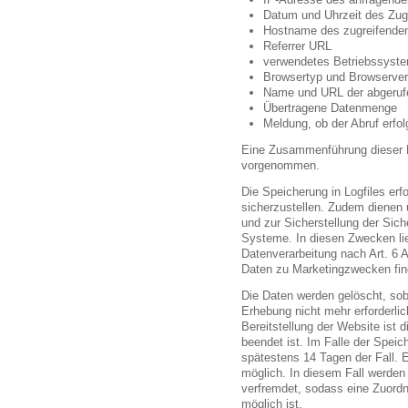
Datum und Uhrzeit des Zugr
Hostname des zugreifende
Referrer URL
verwendetes Betriebssyst
Browsertyp und Browserver
Name und URL der abgeruf
Übertragene Datenmenge
Meldung, ob der Abruf erfol
Eine Zusammenführung dieser D
vorgenommen.
Die Speicherung in Logfiles erf
sicherzustellen. Zudem dienen 
und zur Sicherstellung der Sich
Systeme. In diesen Zwecken lie
Datenverarbeitung nach Art. 6 
Daten zu Marketingzwecken fin
Die Daten werden gelöscht, sob
Erhebung nicht mehr erforderlic
Bereitstellung der Website ist d
beendet ist. Im Falle der Speic
spätestens 14 Tagen der Fall. 
möglich. In diesem Fall werden
verfremdet, sodass eine Zuordn
möglich ist.